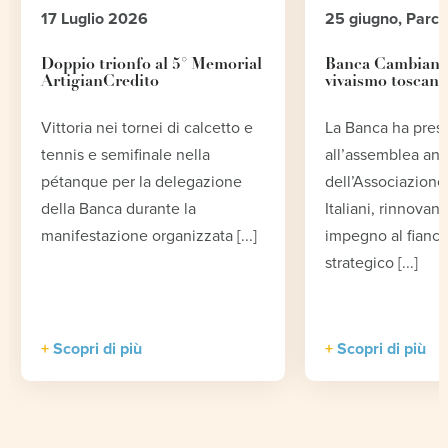
17 Luglio 2026
25 giugno, Parc
Doppio trionfo al 5° Memorial
Banca Cambiano 
ArtigianCredito
vivaismo toscano
Vittoria nei tornei di calcetto e
La Banca ha pres
tennis e semifinale nella
all’assemblea an
pétanque per la delegazione
dell’Associazione 
della Banca durante la
Italiani, rinnovand
manifestazione organizzata [...]
impegno al fianco
strategico [...]
Scopri di più
Scopri di più