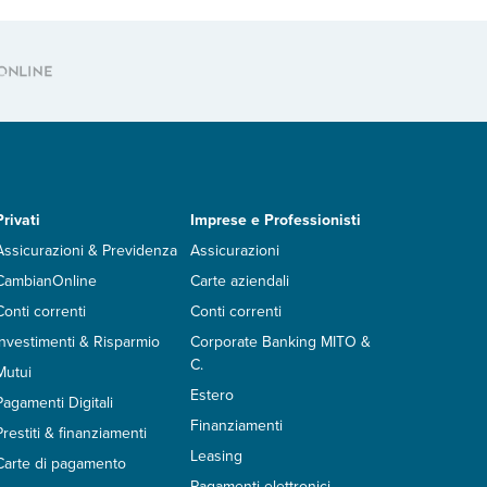
Privati
Imprese e Professionisti
Assicurazioni & Previdenza
Assicurazioni
CambianOnline
Carte aziendali
Conti correnti
Conti correnti
Investimenti & Risparmio
Corporate Banking MITO &
C.
Mutui
Estero
Pagamenti Digitali
Finanziamenti
Prestiti & finanziamenti
Leasing
Carte di pagamento
Pagamenti elettronici