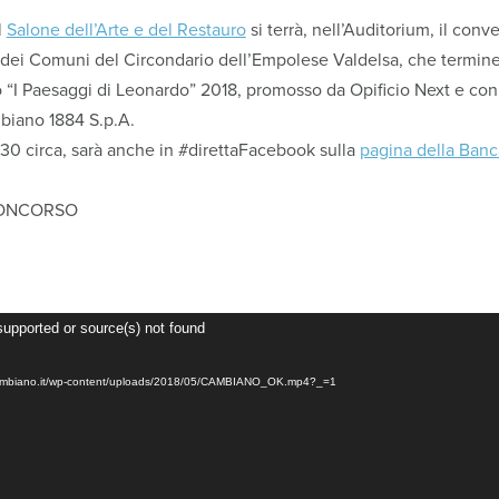
l
Salone dell’Arte e del Restauro
si terrà, nell’Auditorium, il co
 dei Comuni del Circondario dell’Empolese Valdelsa, che termin
“I Paesaggi di Leonardo” 2018, promosso da Opificio Next e con i 
mbiano 1884 S.p.A.
 30 circa, sarà anche in #direttaFacebook sulla
pagina della Banc
CONCORSO
supported or source(s) not found
ncacambiano.it/wp-content/uploads/2018/05/CAMBIANO_OK.mp4?_=1