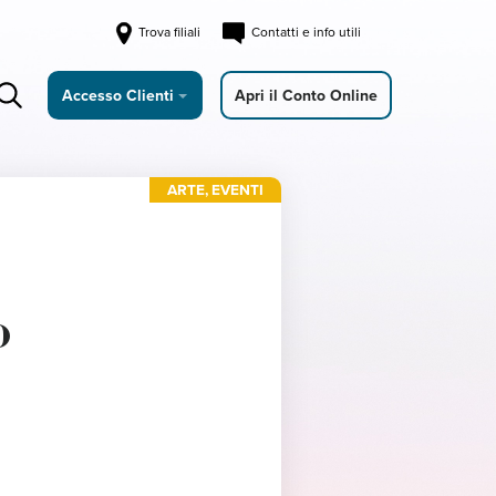
Trova filiali
Contatti e info utili
Accesso Clienti
Apri il Conto Online
ARTE
,
EVENTI
o