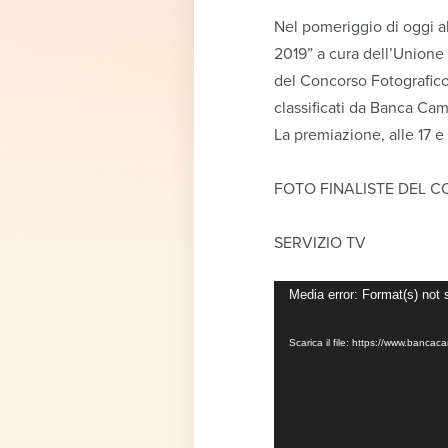
Nel pomeriggio di oggi a
2019” a cura dell’Unione
del Concorso Fotografico 
classificati da Banca Ca
La premiazione, alle 17 e
FOTO FINALISTE DEL 
SERVIZIO TV
Video
Media error: Format(s) not 
Player
Scarica il file: https://www.ba