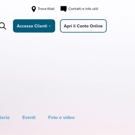
Trova filiali
Contatti e info utili
Accesso Clienti
Apri il Conto Online
iaria
Eventi
Foto e video