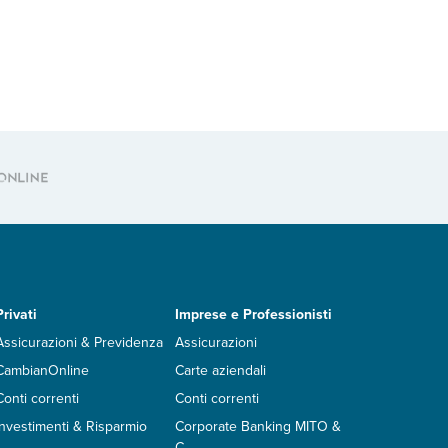
Privati
Imprese e Professionisti
Assicurazioni & Previdenza
Assicurazioni
CambianOnline
Carte aziendali
Conti correnti
Conti correnti
Investimenti & Risparmio
Corporate Banking MITO &
C.