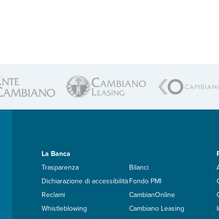
La Banca
Trasparenza
Bilanci
Dichiarazione di accessibilità
Fondo PMI
Reclami
CambianOnline
Whistleblowing
Cambiano Leasing